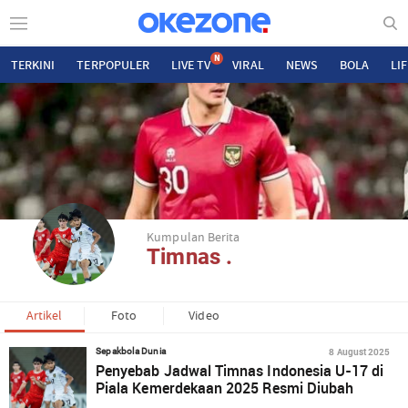
N
TERKINI
TERPOPULER
LIVE TV
VIRAL
NEWS
BOLA
LI
Kumpulan Berita
Timnas .
Artikel
Foto
Video
8 August 2025
Sepakbola Dunia
Penyebab Jadwal Timnas Indonesia U-17 di
Piala Kemerdekaan 2025 Resmi Diubah