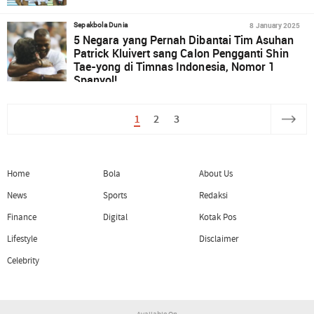
8 January 2025
Sepakbola Dunia
5 Negara yang Pernah Dibantai Tim Asuhan
Patrick Kluivert sang Calon Pengganti Shin
Tae-yong di Timnas Indonesia, Nomor 1
Spanyol!
1
2
3
Home
Bola
About Us
News
Sports
Redaksi
Finance
Digital
Kotak Pos
Lifestyle
Disclaimer
Celebrity