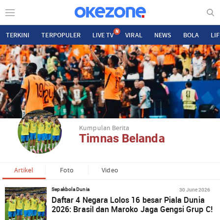
N
TERKINI
TERPOPULER
LIVE TV
VIRAL
NEWS
BOLA
LI
Kumpulan Berita
Timnas Belanda
Artikel
Foto
Video
30 June 2026
Sepakbola Dunia
Daftar 4 Negara Lolos 16 besar Piala Dunia
2026: Brasil dan Maroko Jaga Gengsi Grup C!