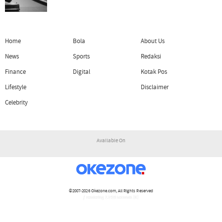
Home
Bola
About Us
News
Sports
Redaksi
Finance
Digital
Kotak Pos
Lifestyle
Disclaimer
Celebrity
Available On
©2007-2026
Okezone.com
, All Rights Reserved
/ rendering 2.1419 seconds [6]