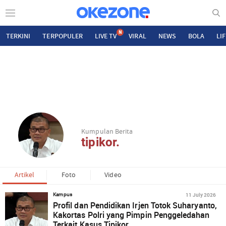
N
TERKINI
TERPOPULER
LIVE TV
VIRAL
NEWS
BOLA
LI
Kumpulan Berita
tipikor.
Artikel
Foto
Video
11 July 2026
Kampus
Profil dan Pendidikan Irjen Totok Suharyanto,
Kakortas Polri yang Pimpin Penggeledahan
Terkait Kasus Tipikor