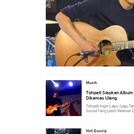
Musik
Tohpati Siapkan Album 
Dikemas Ulang
Tohpati Ingin Lagu-Lagu T
Sound Yang Lebih Relevan 
Hot Gossip