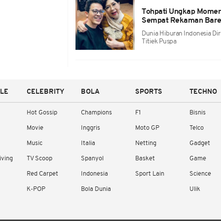
Tohpati Ungkap Momen 
Sempat Rekaman Bare
Dunia Hiburan Indonesia Di
Titiek Puspa
YLE
CELEBRITY
BOLA
SPORTS
TECHNO
Hot Gossip
Champions
F1
Bisnis
Movie
Inggris
Moto GP
Telco
Music
Italia
Netting
Gadget
iving
TV Scoop
Spanyol
Basket
Game
Red Carpet
Indonesia
Sport Lain
Science
K-POP
Bola Dunia
Ulik