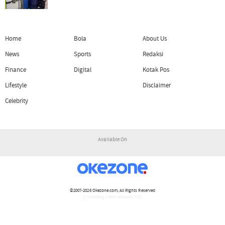
Home
Bola
About Us
News
Sports
Redaksi
Finance
Digital
Kotak Pos
Lifestyle
Disclaimer
Celebrity
Available On
©2007-2026
Okezone.com
, All Rights Reserved
/ rendering 2.0951 seconds [15]