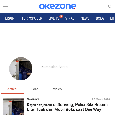
N
TERKINI
TERPOPULER
LIVE TV
VIRAL
NEWS
BOLA
LI
Kumpulan Berita
Artikel
Foto
Video
25 March 2026
Nusantara
Kejar-kejaran di Soreang, Polisi Sita Ribuan
Liter Tuak dari Mobil Boks saat One Way