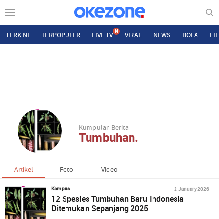
N
TERKINI
TERPOPULER
LIVE TV
VIRAL
NEWS
BOLA
LI
Kumpulan Berita
Tumbuhan.
Artikel
Foto
Video
2 January 2026
Kampus
12 Spesies Tumbuhan Baru Indonesia
Ditemukan Sepanjang 2025