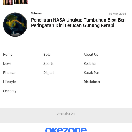
18 May 2025
Science
Penelitian NASA Ungkap Tumbuhan Bisa Beri
Peringatan Dini Letusan Gunung Berapi
Home
Bola
About Us
News
Sports
Redaksi
Finance
Digital
Kotak Pos
Lifestyle
Disclaimer
Celebrity
Available On