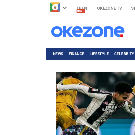
TREN
OKEZONE TV
S
NEW
NEWS
FINANCE
LIFESTYLE
CELEBRITY