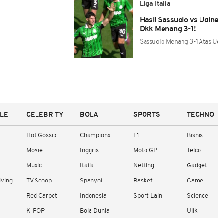
Liga Italia
Hasil Sassuolo vs Udine
Dkk Menang 3-1!
Sassuolo Menang 3-1 Atas U
YLE
CELEBRITY
BOLA
SPORTS
TECHNO
Hot Gossip
Champions
F1
Bisnis
Movie
Inggris
Moto GP
Telco
Music
Italia
Netting
Gadget
iving
TV Scoop
Spanyol
Basket
Game
Red Carpet
Indonesia
Sport Lain
Science
K-POP
Bola Dunia
Ulik