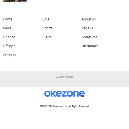
Home
Bola
About Us
News
Sports
Redaksi
Finance
Digital
Kotak Pos
Lifestyle
Disclaimer
Celebrity
Available On
©2007-2026
Okezone.com
, All Rights Reserved
/ rendering 3.0677 seconds [15]