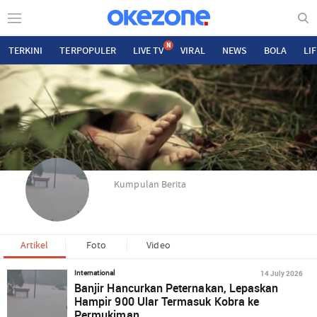
N
TERKINI
TERPOPULER
LIVE TV
VIRAL
NEWS
BOLA
LI
Kumpulan Berita
Artikel
Foto
Video
14 July 2026
International
Banjir Hancurkan Peternakan, Lepaskan
Hampir 900 Ular Termasuk Kobra ke
Permukiman