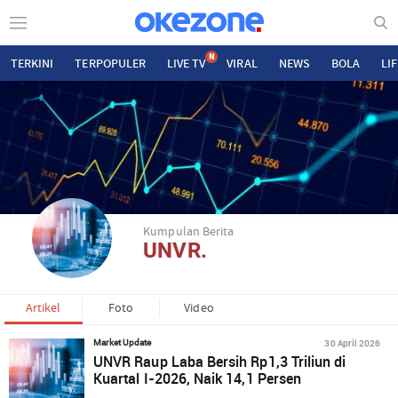
N
TERKINI
TERPOPULER
LIVE TV
VIRAL
NEWS
BOLA
LI
Kumpulan Berita
UNVR.
Artikel
Foto
Video
30 April 2026
Market Update
UNVR Raup Laba Bersih Rp1,3 Triliun di
Kuartal I-2026, Naik 14,1 Persen