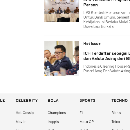
LPS Turunkan Tingkat 
Persen
LPS Kembali Menurunkan Ti
Untuk Bank Umum, Sementar
Kebijakan Ini Berlaku Mula
Dievaluasi Berkala.
Hot Issue
ICH Terdaftar sebagai
dan Valuta Asing dari B
Indonesia Clearing House R
Pasar Uang Dan Valuta Asing
YLE
CELEBRITY
BOLA
SPORTS
TECHNO
Hot Gossip
Champions
F1
Bisnis
Movie
Inggris
Moto GP
Telco