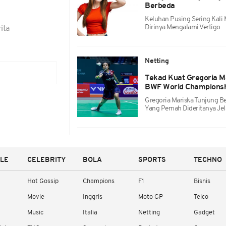
Berbeda
Keluhan Pusing Sering Kal
Dirinya Mengalami Vertigo
ita
Netting
Tekad Kuat Gregoria M
BWF World Champions
Gregoria Mariska Tunjung B
Yang Pernah Dideritanya J
YLE
CELEBRITY
BOLA
SPORTS
TECHNO
Hot Gossip
Champions
F1
Bisnis
Movie
Inggris
Moto GP
Telco
Music
Italia
Netting
Gadget