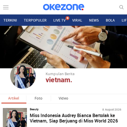
N
TERKINI
TERPOPULER
LIVE TV
VIRAL
NEWS
BOLA
LI
Kumpulan Berita
vietnam.
Artikel
Foto
Video
8 August 2026
Beauty
Miss Indonesia Audrey Bianca Bertolak ke
Vietnam, Siap Berjuang di Miss World 2026