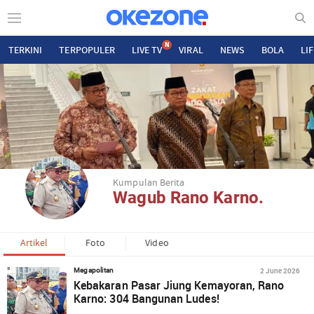
N
TERKINI
TERPOPULER
LIVE TV
VIRAL
NEWS
BOLA
LI
Kumpulan Berita
Wagub Rano Karno.
Artikel
Foto
Video
2 June 2026
Megapolitan
Kebakaran Pasar Jiung Kemayoran, Rano
Karno: 304 Bangunan Ludes!