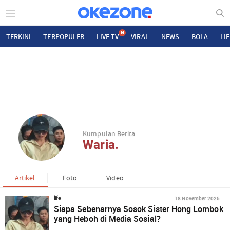
N
TERKINI
TERPOPULER
LIVE TV
VIRAL
NEWS
BOLA
LI
Kumpulan Berita
Waria.
Artikel
Foto
Video
18 November 2025
life
Siapa Sebenarnya Sosok Sister Hong Lombok
yang Heboh di Media Sosial?