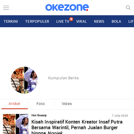
N
TERKINI
TERPOPULER
LIVE TV
VIRAL
NEWS
BOLA
LI
Kumpulan Berita
Artikel
Foto
Video
7 July 2026
Hot Gossip
Kisah Inspiratif Konten Kreator Insaf Putra
Bersama Warintil, Pernah Jualan Burger
hingga
Ngojek