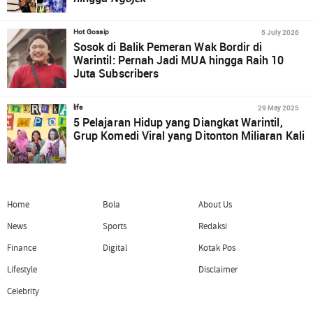
5 July 2026
Hot Gossip
Sosok di Balik Pemeran Wak Bordir di
Warintil: Pernah Jadi MUA hingga Raih 10
Juta Subscribers
29 May 2025
life
5 Pelajaran Hidup yang Diangkat Warintil,
Grup Komedi Viral yang Ditonton Miliaran Kali
Home
Bola
About Us
News
Sports
Redaksi
Finance
Digital
Kotak Pos
Lifestyle
Disclaimer
Celebrity