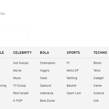
ita
YLE
CELEBRITY
BOLA
SPORTS
TECHNO
Hot Gossip
Champions
F1
Bisnis
Movie
Inggris
Moto GP
Telco
Music
Italia
Netting
Gadget
iving
TV Scoop
Spanyol
Basket
Game
Red Carpet
Indonesia
Sport Lain
Science
K-POP
Bola Dunia
Ulik