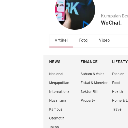
Kumpulan Ber
WeChat.
Artikel
Foto
Video
NEWS
FINANCE
LIFEST
Nasional
Saham & Valas
Fashion
Megapolitan
Fiskal & Moneter
Food
International
Sektor Riil
Health
Nusantara
Property
Home & L
Kampus
Travel
Otomotif
Tokoh