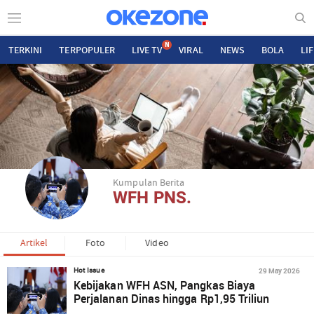
N
TERKINI
TERPOPULER
LIVE TV
VIRAL
NEWS
BOLA
LI
Kumpulan Berita
WFH PNS.
Artikel
Foto
Video
29 May 2026
Hot Issue
Kebijakan WFH ASN, Pangkas Biaya
Perjalanan Dinas hingga Rp1,95 Triliun