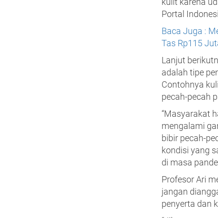
kulit karena ud
Portal Indonesi
Baca Juga : M
Tas Rp115 Jut
Lanjut berikut
adalah tipe pe
Contohnya kuli
pecah-pecah p
“Masyarakat ha
mengalami gan
bibir pecah-p
kondisi yang 
di masa pandem
Profesor Ari 
jangan diangga
penyerta dan k