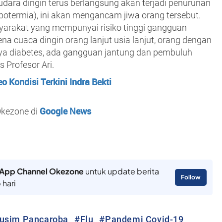
udara dingin terus berlangsung akan terjadi penurunan
potermia), ini akan mengancam jiwa orang tersebut.
syarakat yang mempunyai risiko tinggi gangguan
na cuaca dingin orang lanjut usia lanjut, orang dengan
ya diabetes, ada gangguan jantung dan pembuluh
s Profesor Ari.
eo Kondisi Terkini Indra Bekti
Google News
Okezone di
App Channel Okezone
untuk update berita
Follow
 hari
Musim Pancaroba
#
Flu
#
Pandemi Covid-19