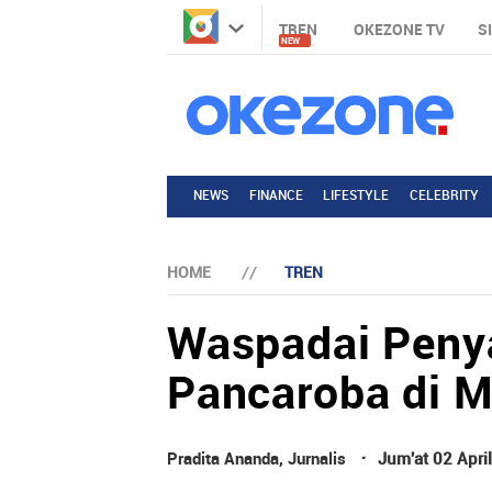
TREN
OKEZONE TV
S
NEW
NEWS
FINANCE
LIFESTYLE
CELEBRITY
HOME
TREN
Waspadai Penya
Pancaroba di 
·
Pradita Ananda
,
Jurnalis
Jum'at 02 Apri