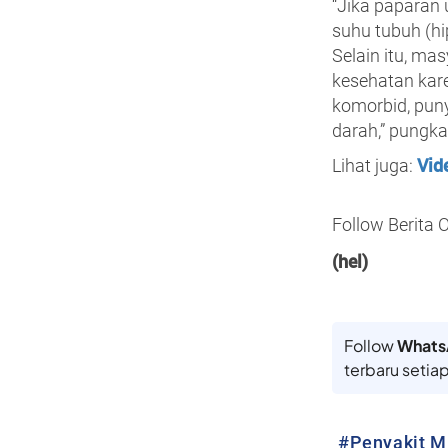
“Jika paparan 
suhu tubuh (hi
Selain itu, ma
kesehatan kare
komorbid, pun
darah,” pungka
Vid
Lihat juga:
Follow Berita 
(hel)
Follow
Whats
terbaru setiap
#
Penyakit 