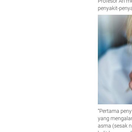
Profesor Ari m
penyakit-peny
“Pertama peny
yang mengalam
asma (sesak napa