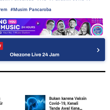
trem
#
Musim Pancaroba
W
Okezone Live 24 Jam
g
Bukan karena Vaksin
ir
Covid-19, Kenali
Tanda Awal Kena