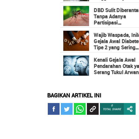
DBD Sulit Diberanta
Tanpa Adanya
Partisipasi
Masyarakat
Wajib Waspada, Ini
Gejala Awal Diabete
Tipe 2 yang Sering
Menyerang
Kenali Gejala Awal
Pendarahan Otak y
Serang Tukul Arwa
BAGIKAN ARTIKEL INI
0
TOTAL SHARE