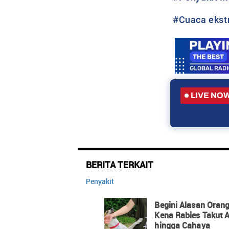
#
Cuaca eks
LIVE NO
BERITA TERKAIT
Penyakit
Begini Alasan Oran
Kena Rabies Takut A
hingga Cahaya