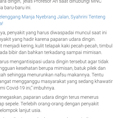
ara dingin,” jelas Profesor Ari saat dihubungi MNC
a baru-baru ini.
elenggang Manja Nyebrang Jalan, Syahrini Tenteng
a!
nya, penyakit yang harus diwaspadai muncul saat ini
nyakit yang hadir karena paparan udara dingin.
t menjadi kering, kulit telapak kaki pecah-pecah, timbul
ada bibir dan bahkan terkadang sampai mimisan.
rus mengantisipasi udara dingin tersebut agar tidak
gguan kesehatan berupa mimisan, batuk pilek dan
ecah sehingga menurunkan nafsu makannya. Tentu
sangat mengganggu masyarakat yang sedang khawatir
i Covid-19 ini,” imbuhnya.
menegaskan, paparan udara dingin terus menerus
p sepele. Terlebih orang-orang dengan penyakit
elompok lanjut usia.