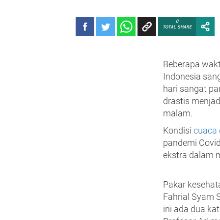
0
TOTAL SHARE
Beberapa waktu
Indonesia san
hari sangat pa
drastis menjad
malam.
Kondisi
cuaca 
pandemi Covid-
ekstra dalam 
Pakar kesehatan
Fahrial Syam 
ini ada dua ka