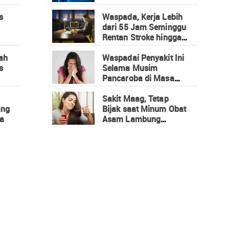
Stroke
s
Waspada, Kerja Lebih
dari 55 Jam Seminggu
Rentan Stroke hingga
Penyakit Jantung
lah
Waspadai Penyakit Ini
s
Selama Musim
Pancaroba di Masa
Pandemi
Sakit Maag, Tetap
ang
Bijak saat Minum Obat
na
Asam Lambung
Selama Pandemi