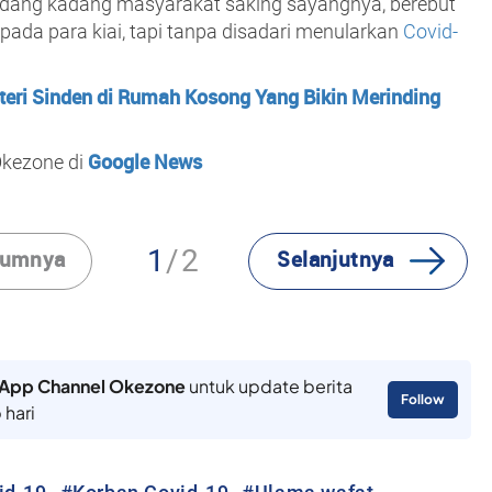
kadang kadang masyarakat saking sayangnya, berebut
ada para kiai, tapi tanpa disadari menularkan
Covid-
teri Sinden di Rumah Kosong Yang Bikin Merinding
Google News
Okezone di
1
2
lumnya
Selanjutnya
App Channel Okezone
untuk update berita
Follow
 hari