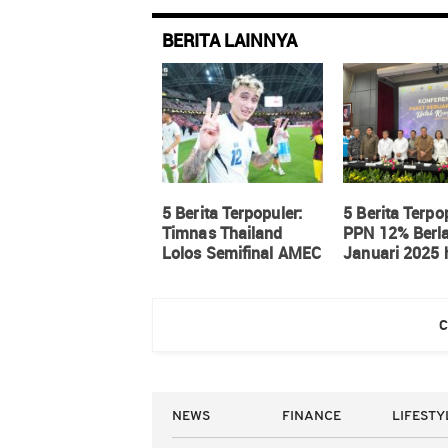
BERITA LAINNYA
5 Berita Terpopuler:
5 Berita Terpo
Timnas Thailand
PPN 12% Berl
Lolos Semifinal AMEC
Januari 2025 
2024 hingga Nikita
PDIP Resmi P
Willy Lahirkan Anak
Jokowi
Kedua
C
NEWS
FINANCE
LIFESTY