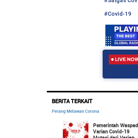
#
Satgas Cov
#
Covid-19
LIVE NO
BERITA TERKAIT
Perang Melawan Corona
Pemerintah Waspad
Varian Covid-19
Mutasi dari Varian