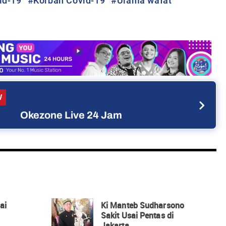
id-19
#
Korban Covid-19
#
Ulama wafat
W
Okezone Live 24 Jam
ai
Ki Manteb Sudharsono
Sakit Usai Pentas di
Jakarta