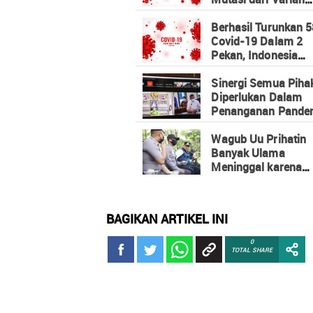
Delta
Berhasil Turunkan 
Covid-19 Dalam 2
Pekan, Indonesia
Menjadi Salah Satu
Terbaik di Dunia
Sinergi Semua Piha
Diperlukan Dalam
Penanganan Pande
Covid-19
Wagub Uu Prihatin
Banyak Ulama
Meninggal karena
Covid-19
BAGIKAN ARTIKEL INI
0
TOTAL SHARE