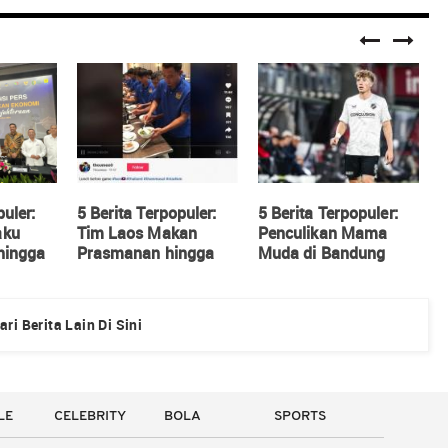
puler:
5 Berita Terpopuler:
5 Berita Terpopuler:
5
aku
Tim Laos Makan
Penculikan Mama
R
hingga
Prasmanan hingga
Muda di Bandung
S
ecat
Pengeluaran Tasya
hingga Status
M
Farasya untuk Ojol
Naturalisasi Ole
C
Ratusan Juta
Romeny
P
ari Berita Lain Di Sini
P
LE
CELEBRITY
BOLA
SPORTS