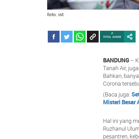
foto: ist
0
TOTAL SHARE
BANDUNG
– K
Tanah Air, ju
Bahkan, banya
Corona tersebu
Se
(Baca juga:
Misteri Besar 
Hal ini yang m
Ruzhanul Ulum
pesantren, ke