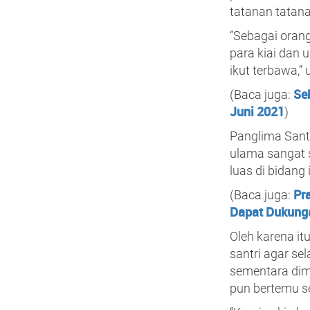
tatanan tatan
‘’Sebagai ora
para kiai dan 
ikut terbawa,”
Seb
(Baca juga:
Juni 2021
)
Panglima Sant
ulama sangat s
luas di bidan
Pra
(Baca juga:
Dapat Dukung
Oleh karena i
santri agar s
sementara dim
pun bertemu s