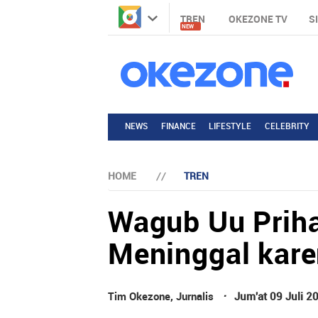
TREN
OKEZONE TV
S
NEW
NEWS
FINANCE
LIFESTYLE
CELEBRITY
HOME
TREN
Wagub Uu Prih
Meninggal kare
·
Tim Okezone
,
Jurnalis
Jum'at 09 Juli 2