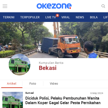
N
TERKINI
TERPOPULER
LIVE TV
VIRAL
NEWS
BOLA
LI
Kumpulan Berita
Bekasi
Artikel
Foto
Video
6 May 2024
Sumsel
Diciduk Polisi, Pelaku Pembunuhan Wanita
Dalam Koper Gagal Gelar Pesta Pernikahan