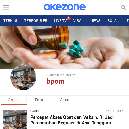
N
TERKINI
TERPOPULER
LIVE TV
VIRAL
NEWS
BOLA
LI
Kumpulan Berita
bpom
Artikel
Foto
Video
20 July 2026
Health
Percepat Akses Obat dan Vaksin, RI Jadi
Percontohan Regulasi di Asia Tenggara