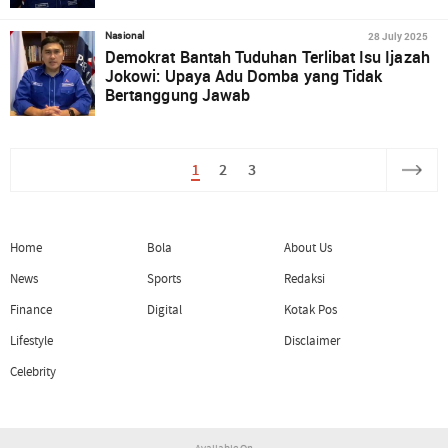
28 July 2025
Nasional
Demokrat Bantah Tuduhan Terlibat Isu Ijazah
Jokowi: Upaya Adu Domba yang Tidak
Bertanggung Jawab
1
2
3
Home
Bola
About Us
News
Sports
Redaksi
Finance
Digital
Kotak Pos
Lifestyle
Disclaimer
Celebrity