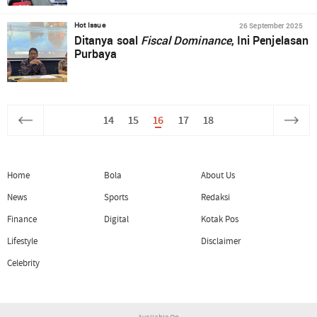
26 September 2025
Hot Issue
Ditanya soal
Fiscal Dominance
, Ini Penjelasan
Purbaya
14
15
16
17
18
Home
Bola
About Us
News
Sports
Redaksi
Finance
Digital
Kotak Pos
Lifestyle
Disclaimer
Celebrity