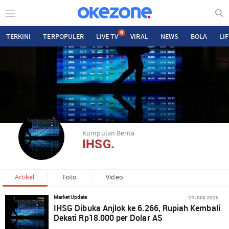
N
TERKINI
TERPOPULER
LIVE TV
VIRAL
NEWS
BOLA
LI
Kumpulan Berita
IHSG.
Artikel
Foto
Video
24 July 2026
Market Update
IHSG Dibuka Anjlok ke 6.266, Rupiah Kembali
Dekati Rp18.000 per Dolar AS