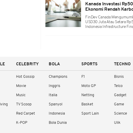
Kanada Investasi Rp50
Ekonomi Rendah Karbo
FinDev Canada Mengumumka
USD30 Juta Atau Setara Rp5
Indonesia Infrastructure Fina
YLE
CELEBRITY
BOLA
SPORTS
TECHNO
Hot Gossip
Champions
F1
Bisnis
Movie
Inggris
Moto GP
Telco
Music
Italia
Netting
Gadget
iving
TV Scoop
Spanyol
Basket
Game
Red Carpet
Indonesia
Sport Lain
Science
K-POP
Bola Dunia
Ulik