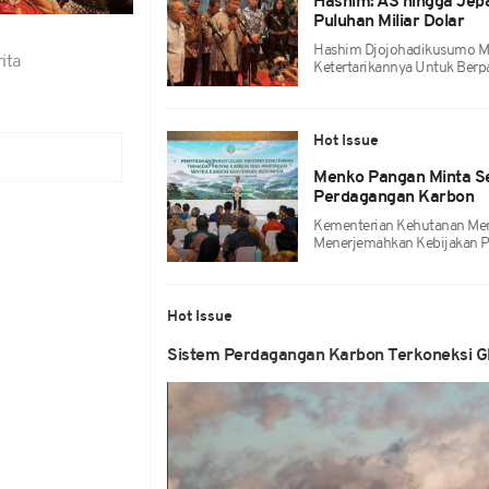
Hashim: AS hingga Jep
Puluhan Miliar Dolar
Hashim Djojohadikusumo Me
ita
Ketertarikannya Untuk Berpa
Hot Issue
Menko Pangan Minta Se
Perdagangan Karbon
Kementerian Kehutanan Menj
Menerjemahkan Kebijakan Pe
Hot Issue
Sistem Perdagangan Karbon Terkoneksi Glo