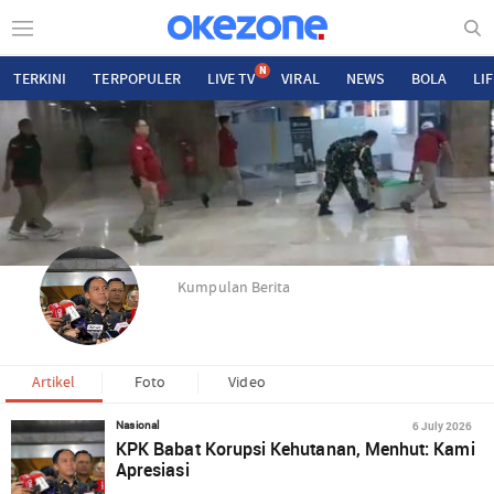
N
TERKINI
TERPOPULER
LIVE TV
VIRAL
NEWS
BOLA
LI
Kumpulan Berita
Artikel
Foto
Video
6 July 2026
Nasional
KPK Babat Korupsi Kehutanan, Menhut: Kami
Apresiasi