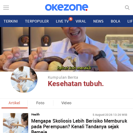
N
TERKINI
TERPOPULER
LIVE TV
VIRAL
NEWS
BOLA
LI
Kumpulan Berita
Kesehatan tubuh.
Artikel
Foto
Video
5 August 2026 13:26 WIB
Health
Mengapa Skoliosis Lebih Berisiko Memburuk
pada Perempuan? Kenali Tandanya sejak
Remaja