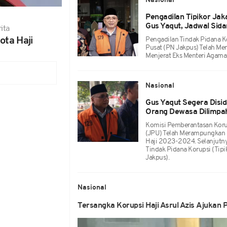
Nasional
Pengadilan Tipikor Jak
Gus Yaqut, Jadwal Sid
ita
ota Haji
Pengadilan Tindak Pidana Ko
Pusat (PN Jakpus) Telah Mer
Menjerat Eks Menteri Agama 
Nasional
Gus Yaqut Segera Disi
Orang Dewasa Dilimpa
Komisi Pemberantasan Koru
(JPU) Telah Merampungkan 
Haji 2023-2024. Selanjutny
Tindak Pidana Korupsi (Tipi
Jakpus).
Nasional
Tersangka Korupsi Haji Asrul Azis Ajukan P