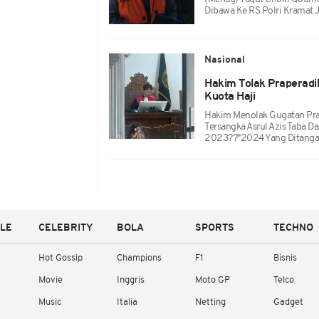
Dibawa Ke RS Polri Kramat J
Nasional
Hakim Tolak Praperadil
Kuota Haji
Hakim Menolak Gugatan Prap
Tersangka Asrul Azis Taba D
2023??"2024 Yang Ditangan
YLE
CELEBRITY
BOLA
SPORTS
TECHNO
Hot Gossip
Champions
F1
Bisnis
Movie
Inggris
Moto GP
Telco
Music
Italia
Netting
Gadget