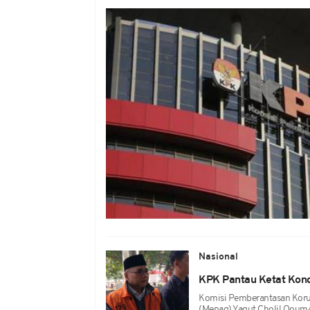
Nasional
KPK Pantau Ketat Kondi
Komisi Pemberantasan Koru
(Menag) Yaqut Cholil Qoumas