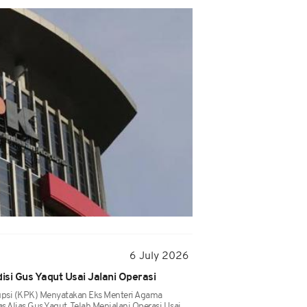
6 July 2026
si Gus Yaqut Usai Jalani Operasi
psi (KPK) Menyatakan Eks Menteri Agama
 Alias Gus Yaqut, Telah Menjalani Operasi Usai