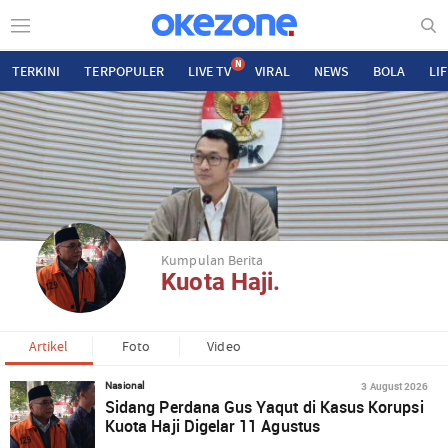
N
TERKINI
TERPOPULER
LIVE TV
VIRAL
NEWS
BOLA
LI
Kumpulan Berita
Kuota Haji.
Artikel
Foto
Video
3 August 2026
Nasional
Sidang Perdana Gus Yaqut di Kasus Korupsi
Kuota Haji Digelar 11 Agustus