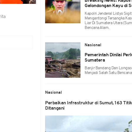
Breaking News! Kapolr
Gelondongan Kayu di 
Kapolri Jenderal Listyo Si
ita
Mengantongi Tersangka Ka
Liar Di Sumatera Utara (Sum
Bencana Alam.
Nasional
Pemerintah Dinilai Pe
Sumatera
Banjir Bandang Dan Longsor
Menjadi Salah Satu Bencana 
Nasional
Perbaikan Infrastruktur di Sumut, 163 Tit
Ditangani