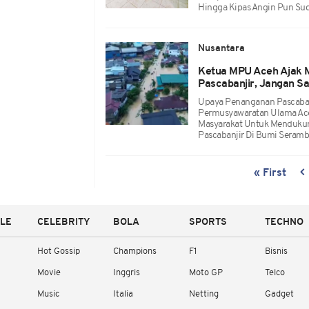
Hingga Kipas Angin Pun Sud
Nusantara
Ketua MPU Aceh Ajak 
Pascabanjir, Jangan S
Upaya Penanganan Pascabanji
Permusyawaratan Ulama Aceh
Masyarakat Untuk Menduku
Pascabanjir Di Bumi Seramb
« First
YLE
CELEBRITY
BOLA
SPORTS
TECHNO
Hot Gossip
Champions
F1
Bisnis
Movie
Inggris
Moto GP
Telco
Music
Italia
Netting
Gadget