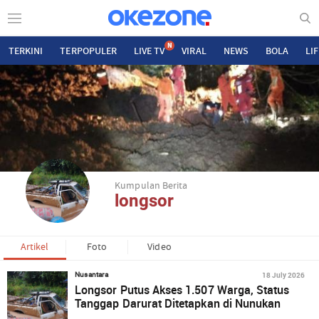
N
TERKINI
TERPOPULER
LIVE TV
VIRAL
NEWS
BOLA
LI
Kumpulan Berita
longsor
Artikel
Foto
Video
18 July 2026
Nusantara
Longsor Putus Akses 1.507 Warga, Status
Tanggap Darurat Ditetapkan di Nunukan