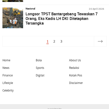
20 April 2026
Nasional
Longsor TPST Bantargebang Tewaskan 7
Orang, Eks Kadis LH DKI Ditetapkan
Tersangka
1
2
3
Home
Bola
About Us
News
Sports
Redaksi
Finance
Digital
Kotak Pos
Lifestyle
Disclaimer
Celebrity