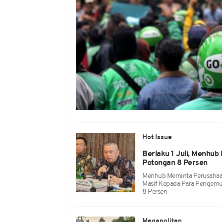
Hot Issue
Berlaku 1 Juli, Menhub
Potongan 8 Persen
Menhub Meminta Perusahaan
Masif Kepada Para Pengemud
8 Persen
Megapolitan