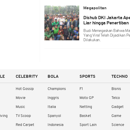
Megapolitan
Dishub DKI Jakarta Ap
Liar hingga Penertiba
Budi Menegaskan Bahwa Masa
Yang Viral Telah Dijadikan 
Dilakukan.
YLE
CELEBRITY
BOLA
SPORTS
TECHNO
Hot Gossip
Champions
F1
Bisnis
Movie
Inggris
Moto GP
Telco
Music
Italia
Netting
Gadget
iving
TV Scoop
Spanyol
Basket
Game
Red Carpet
Indonesia
Sport Lain
Science