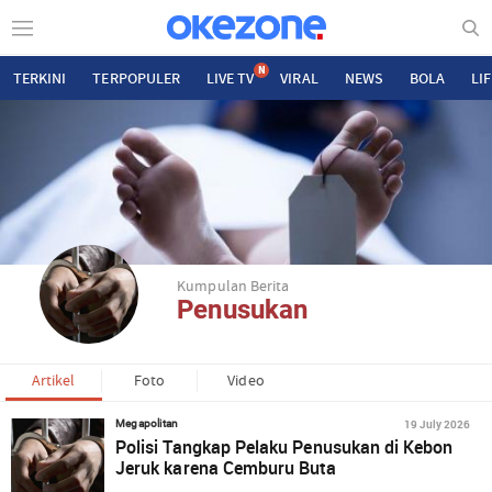
N
TERKINI
TERPOPULER
LIVE TV
VIRAL
NEWS
BOLA
LI
Kumpulan Berita
Penusukan
Artikel
Foto
Video
19 July 2026
Megapolitan
Polisi Tangkap Pelaku Penusukan di Kebon
Jeruk karena Cemburu Buta