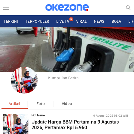
N
TERKINI
TERPOPULER
LIVE TV
VIRAL
NEWS
BOLA
LI
Kumpulan Berita
Artikel
Foto
Video
9 August 2026 08:02 WIB
Hot Issue
Update Harga BBM Pertamina 9 Agustus
2026, Pertamax Rp15.950