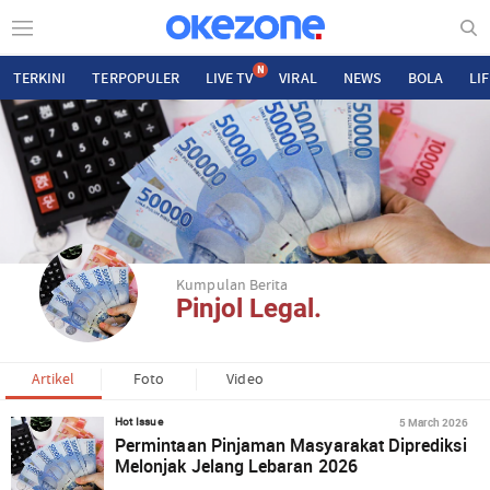
N
TERKINI
TERPOPULER
LIVE TV
VIRAL
NEWS
BOLA
LI
Kumpulan Berita
Pinjol Legal.
Artikel
Foto
Video
5 March 2026
Hot Issue
Permintaan Pinjaman Masyarakat Diprediksi
Melonjak Jelang Lebaran 2026