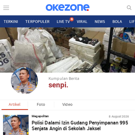
N
TERKINI
TERPOPULER
LIVE TV
VIRAL
NEWS
BOLA
LI
Kumpulan Berita
senpi.
Artikel
Foto
Video
8 August 2026
Megapolitan
Polisi Dalami Izin Gudang Penyimpanan 995
Senjata Angin di Sekolah Jaksel