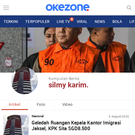
N
TERKINI
TERPOPULER
LIVE TV
VIRAL
NEWS
BOLA
LI
Kumpulan Berita
silmy karim.
Artikel
Foto
Video
5 August 2026
Nasional
Geledah Ruangan Kepala Kantor Imigrasi
Jaksel, KPK Sita SGD8.500