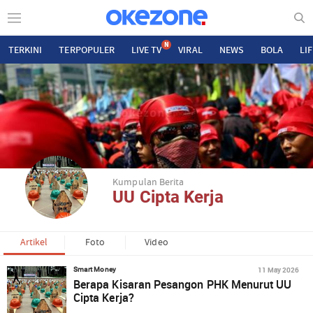
N
TERKINI
TERPOPULER
LIVE TV
VIRAL
NEWS
BOLA
LI
Kumpulan Berita
UU Cipta Kerja
Artikel
Foto
Video
11 May 2026
Smart Money
Berapa Kisaran Pesangon PHK Menurut UU
Cipta Kerja?