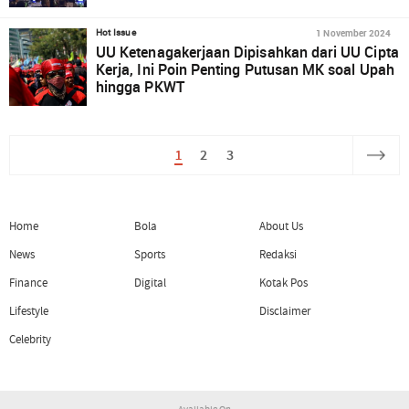
1 November 2024
Hot Issue
UU Ketenagakerjaan Dipisahkan dari UU Cipta
Kerja, Ini Poin Penting Putusan MK soal Upah
hingga PKWT
1
2
3
Home
Bola
About Us
News
Sports
Redaksi
Finance
Digital
Kotak Pos
Lifestyle
Disclaimer
Celebrity