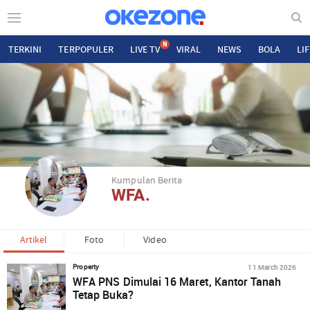
N
TERKINI
TERPOPULER
LIVE TV
VIRAL
NEWS
BOLA
LI
Kumpulan Berita
WFA.
Artikel
Foto
Video
11 March 2026
Property
WFA PNS Dimulai 16 Maret, Kantor Tanah
Tetap Buka?