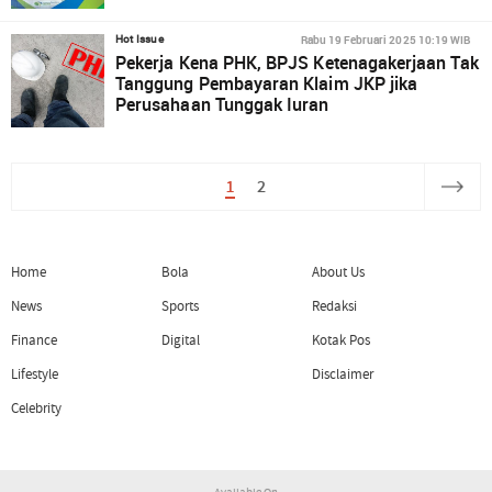
Rabu 19 Februari 2025 10:19 WIB
Hot Issue
Pekerja Kena PHK, BPJS Ketenagakerjaan Tak
Tanggung Pembayaran Klaim JKP jika
Perusahaan Tunggak Iuran
1
2
Home
Bola
About Us
News
Sports
Redaksi
Finance
Digital
Kotak Pos
Lifestyle
Disclaimer
Celebrity