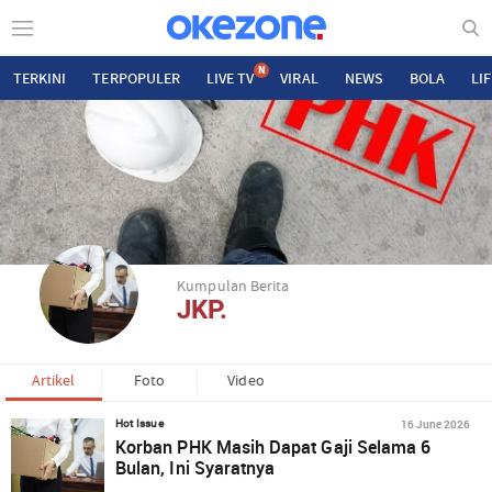
N
TERKINI
TERPOPULER
LIVE TV
VIRAL
NEWS
BOLA
LI
Kumpulan Berita
JKP.
Artikel
Foto
Video
16 June 2026
Hot Issue
Korban PHK Masih Dapat Gaji Selama 6
Bulan, Ini Syaratnya