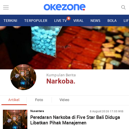
N
TERKINI
TERPOPULER
LIVE TV
VIRAL
NEWS
BOLA
LI
Kumpulan Berita
Narkoba.
Artikel
Foto
Video
8 August 2026 17:05 WIB
Nusantara
Peredaran Narkoba di Five Star Bali Diduga
Libatkan Pihak Manajemen