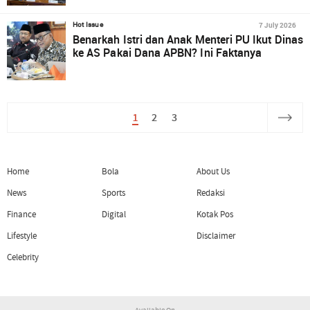
7 July 2026
Hot Issue
Benarkah Istri dan Anak Menteri PU Ikut Dinas
ke AS Pakai Dana APBN? Ini Faktanya
1
2
3
Home
Bola
About Us
News
Sports
Redaksi
Finance
Digital
Kotak Pos
Lifestyle
Disclaimer
Celebrity