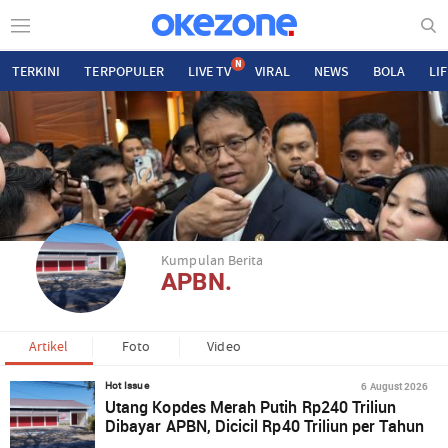
N
TERKINI
TERPOPULER
LIVE TV
VIRAL
NEWS
BOLA
LI
Kumpulan Berita
APBN.
Artikel
Foto
Video
6 August 2026
Hot Issue
Utang Kopdes Merah Putih Rp240 Triliun
Dibayar APBN, Dicicil Rp40 Triliun per Tahun