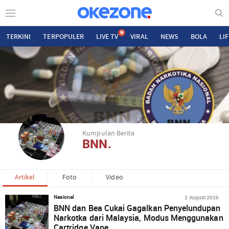
N
TERKINI
TERPOPULER
LIVE TV
VIRAL
NEWS
BOLA
LI
Kumpulan Berita
BNN.
Artikel
Foto
Video
2 August 2026
Nasional
BNN dan Bea Cukai Gagalkan Penyelundupan
Narkotka dari Malaysia, Modus Menggunakan
Cartridge Vape