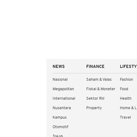
NEWS
FINANCE
LIFEST
Nasional
Saham & Valas
Fashion
Megapolitan
Fiskal & Moneter
Food
International
Sektor Riil
Health
Nusantara
Property
Home & L
Kampus
Travel
Otomotif
Tokoh