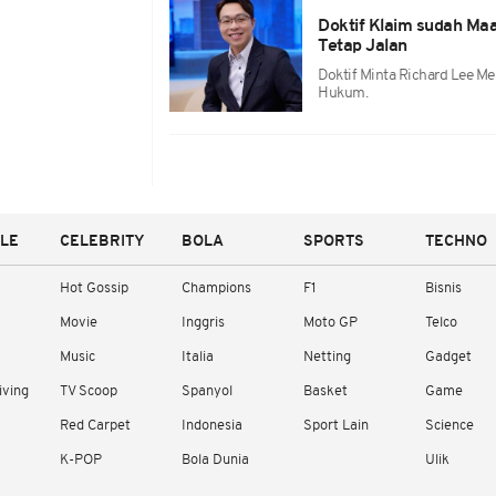
Doktif Klaim sudah Ma
Tetap Jalan
Doktif Minta Richard Lee 
Hukum.
YLE
CELEBRITY
BOLA
SPORTS
TECHNO
Hot Gossip
Champions
F1
Bisnis
Movie
Inggris
Moto GP
Telco
Music
Italia
Netting
Gadget
iving
TV Scoop
Spanyol
Basket
Game
Red Carpet
Indonesia
Sport Lain
Science
K-POP
Bola Dunia
Ulik