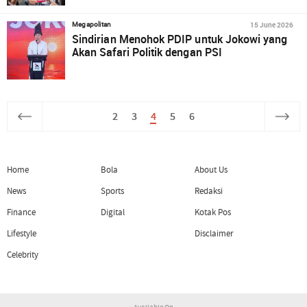
15 June 2026
Megapolitan
Sindirian Menohok PDIP untuk Jokowi yang
Akan Safari Politik dengan PSI
2
3
4
5
6
Home
Bola
About Us
News
Sports
Redaksi
Finance
Digital
Kotak Pos
Lifestyle
Disclaimer
Celebrity