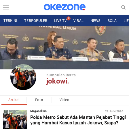
N
TERKINI
TERPOPULER
LIVE TV
VIRAL
NEWS
BOLA
LI
Kumpulan Berita
jokowi.
Artikel
Foto
Video
22 June 2026
Megapolitan
Polda Metro Sebut Ada Mantan Pejabat Tinggi
yang Hambat Kasus Ijazah Jokowi, Siapa?