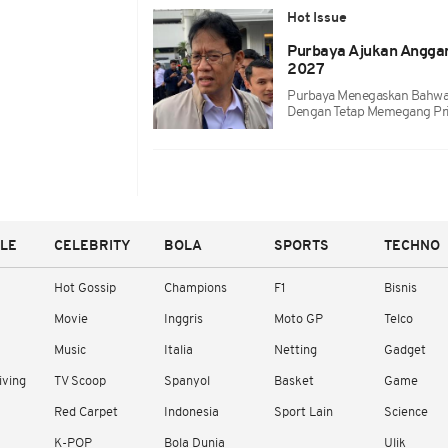
Hot Issue
Purbaya Ajukan Anggar
2027
Purbaya Menegaskan Bahwa 
Dengan Tetap Memegang Prin
YLE
CELEBRITY
BOLA
SPORTS
TECHNO
Hot Gossip
Champions
F1
Bisnis
Movie
Inggris
Moto GP
Telco
Music
Italia
Netting
Gadget
iving
TV Scoop
Spanyol
Basket
Game
Red Carpet
Indonesia
Sport Lain
Science
K-POP
Bola Dunia
Ulik