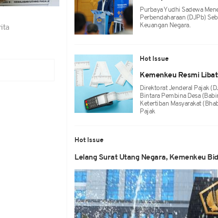
Purbaya Yudhi Sadewa Menega
Perbendaharaan (DJPb) Seb
Keuangan Negara.
ita
Hot Issue
Kemenkeu Resmi Libatk
Direktorat Jenderal Pajak
Bintara Pembina Desa (Bab
Ketertiban Masyarakat (Bh
Pajak
Hot Issue
Lelang Surat Utang Negara, Kemenkeu Bidi