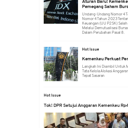
Aturan Baru! Kemenkeu,
Pemegang Saham Bur
Undang-Undang Nomor 4 Ta
Nomor 4 Tahun 2023 Tenta
Keuangan (UU P2SK) Salah S
Melalui Demutualisasi Bursa
Dalam Perubahan Pasal 8.
Hot Issue
Kemenkeu Perkuat Pen
Langkah Ini Diambil Untuk
Tata Kelola Alokasi Anggara
Tepat Sasaran
Hot Issue
Tok! DPR Setujui Anggaran Kemenkeu Rp49