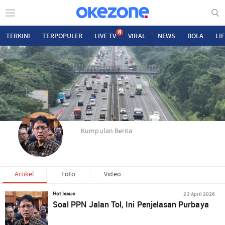
N
TERKINI
TERPOPULER
LIVE TV
VIRAL
NEWS
BOLA
LI
Kumpulan Berita
Artikel
Foto
Video
23 April 2026
Hot Issue
Soal PPN Jalan Tol, Ini Penjelasan Purbaya