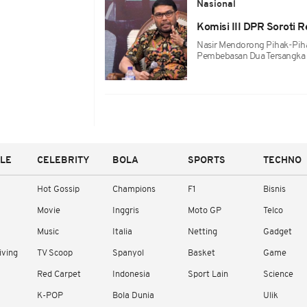
Nasional
Komisi III DPR Soroti R
Nasir Mendorong Pihak-Piha
Pembebasan Dua Tersangka 
YLE
CELEBRITY
BOLA
SPORTS
TECHNO
Hot Gossip
Champions
F1
Bisnis
Movie
Inggris
Moto GP
Telco
Music
Italia
Netting
Gadget
iving
TV Scoop
Spanyol
Basket
Game
Red Carpet
Indonesia
Sport Lain
Science
K-POP
Bola Dunia
Ulik