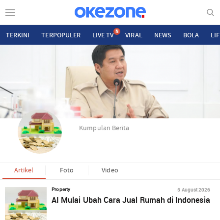
N
TERKINI
TERPOPULER
LIVE TV
VIRAL
NEWS
BOLA
LI
Kumpulan Berita
Artikel
Foto
Video
5 August 2026
Property
AI Mulai Ubah Cara Jual Rumah di Indonesia