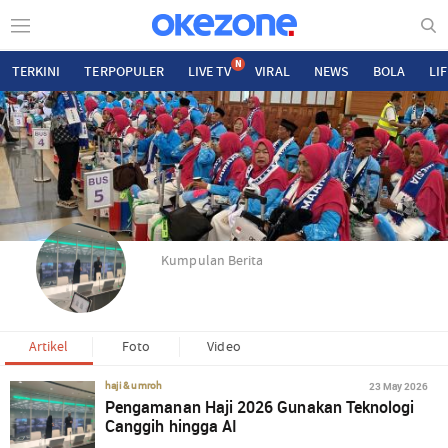
N
TERKINI
TERPOPULER
LIVE TV
VIRAL
NEWS
BOLA
LI
Kumpulan Berita
Artikel
Foto
Video
23 May 2026
haji & umroh
Pengamanan Haji 2026 Gunakan Teknologi
Canggih hingga AI